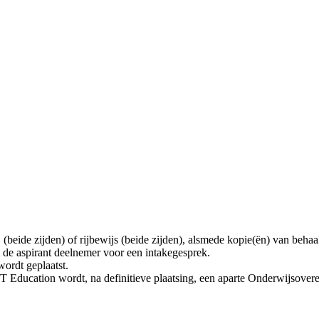
(beide zijden) of rijbewijs (beide zijden), alsmede kopie(ën) van behaald
e aspirant deelnemer voor een intakegesprek.
wordt geplaatst.
Education wordt, na definitieve plaatsing, een aparte Onderwijsover