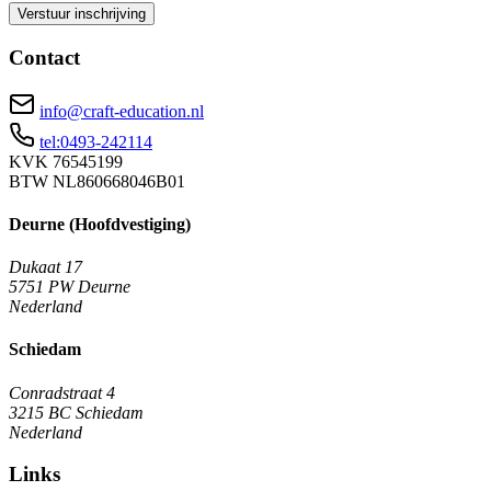
Verstuur inschrijving
Contact
info@craft-education.nl
tel:0493-242114
KVK
76545199
BTW
NL860668046B01
Deurne (Hoofdvestiging)
Dukaat 17
5751 PW
Deurne
Nederland
Schiedam
Conradstraat 4
3215 BC
Schiedam
Nederland
Links