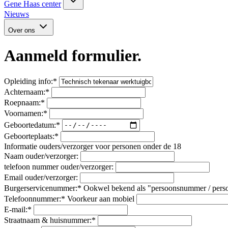
Gene Haas center
Nieuws
Over ons
Aanmeld formulier.
Opleiding info:
*
Achternaam:
*
Roepnaam:
*
Voornamen:
*
Geboortedatum:
*
Geboorteplaats:
*
Informatie ouders/verzorger voor personen onder de 18
Naam ouder/verzorger:
telefoon nummer ouder/verzorger:
Email ouder/verzorger:
Burgerservicenummer:
*
Ookwel bekend als "persoonsnummer / perso
Telefoonnummer:
*
Voorkeur aan mobiel
E-mail:
*
Straatnaam & huisnummer:
*