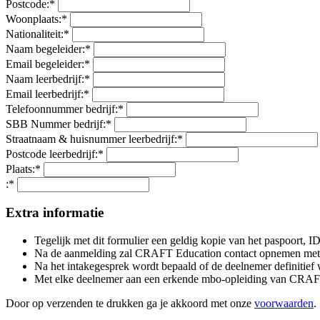
Postcode:
*
Woonplaats:
*
Nationaliteit:
*
Naam begeleider:
*
Email begeleider:
*
Naam leerbedrijf:
*
Email leerbedrijf:
*
Telefoonnummer bedrijf:
*
SBB Nummer bedrijf:
*
Straatnaam & huisnummer leerbedrijf:
*
Postcode leerbedrijf:
*
Plaats:
*
:
*
Extra informatie
Tegelijk met dit formulier een geldig kopie van het paspoort, ID 
Na de aanmelding zal CRAFT Education contact opnemen met d
Na het intakegesprek wordt bepaald of de deelnemer definitief 
Met elke deelnemer aan een erkende mbo-opleiding van CRAFT 
Door op verzenden te drukken ga je akkoord met onze
voorwaarden
.