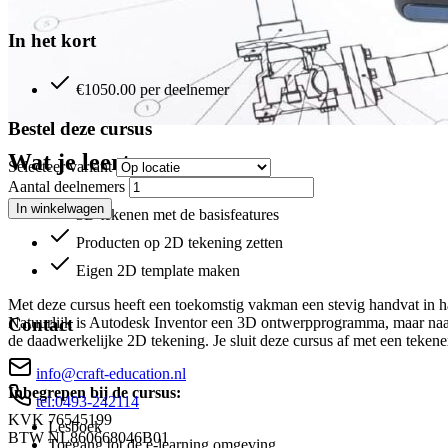
In het kort
€1050.00 per deelnemer
Bestel deze cursus
Wat je leert
Selecteer variant
Aantal deelnemers
In winkelwagen
3D tekenen met de basisfeatures
Producten op 2D tekening zetten
Eigen 2D template maken
Met deze cursus heeft een toekomstig vakman een stevig handvat in ha
Natuurlijk is Autodesk Inventor een 3D ontwerpprogramma, maar naas
Contact
de daadwerkelijke 2D tekening. Je sluit deze cursus af met een teken
info@craft-education.nl
Inbegrepen bij de cursus:
tel:0493-242114
KVK
76545199
Lesboek
BTW
NL860668046B01
Toegang tot de e-learning omgeving