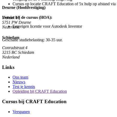
Cursus op locatie CRAFT Education of 5x hulp op afstand via 
Deurne (Hoofdvestiging)
Vereist bij de cursus (HOA):
Dukaat 17
5751 PW
Deurne
Een eigen licentie voor Autodesk Inventor
Nederland
Schiedam
Geschatte studiebelasting: 30-35 uur.
Conradstraat 4
3215 BC
Schiedam
Nederland
Links
Ons team
Nieuws
Test je kennis
Opleiding bij CRAFT Education
Cursus bij CRAFT Education
Verspanen