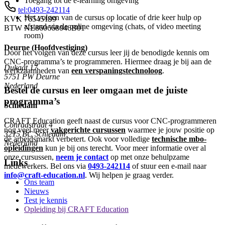
Toegang tot de e-learning omgeving
tel:0493-242114
Het volgen van de cursus op locatie of drie keer hulp op
KVK
76545199
afstand via de online omgeving (chats, of video meeting
BTW
NL860668046B01
room)
Deurne (Hoofdvestiging)
Door het volgen van deze cursus leer jij de benodigde kennis om
CNC-programma’s te programmeren. Hiermee draag je bij aan de
Dukaat 17
werkzaamheden van
een verspaningstechnoloog
.
5751 PW
Deurne
Nederland
Bestel de cursus en leer omgaan met de juiste
programma’s
Schiedam
CRAFT Education geeft naast de cursus voor CNC-programmeren
Conradstraat 4
nog veel meer
vakgerichte cursussen
waarmee je jouw positie op
3215 BC
Schiedam
de arbeidsmarkt verbetert. Ook voor volledige
technische mbo-
Nederland
opleidingen
kun je bij ons terecht. Voor meer informatie over al
onze cursussen,
neem je contact
op met onze behulpzame
Links
medewerkers. Bel ons via
0493-242114
of stuur een e-mail naar
info@craft-education.nl
. Wij helpen je graag verder.
Ons team
Nieuws
Test je kennis
Opleiding bij CRAFT Education