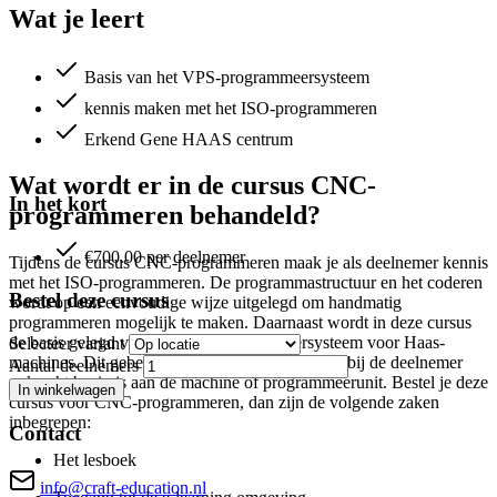
Wat je leert
Basis van het VPS-programmeersysteem
kennis maken met het ISO-programmeren
Erkend Gene HAAS centrum
Wat wordt er in de cursus CNC-
In het kort
programmeren behandeld?
€700.00 per deelnemer
Tijdens de cursus CNC-programmeren maak je als deelnemer kennis
met het ISO-programmeren. De programmastructuur en het coderen
Bestel deze cursus
wordt op een eenvoudige wijze uitgelegd om handmatig
programmeren mogelijk te maken. Daarnaast wordt in deze cursus
de basis gelegd van het VPS-programmeersysteem voor Haas-
Selecteer variant
machines. Dit gebeurt door werkinstructies waarbij de deelnemer
Aantal deelnemers
ook echt bezig is aan de machine of programmeerunit. Bestel je deze
In winkelwagen
cursus voor CNC-programmeren, dan zijn de volgende zaken
inbegrepen:
Contact
Het lesboek
info@craft-education.nl