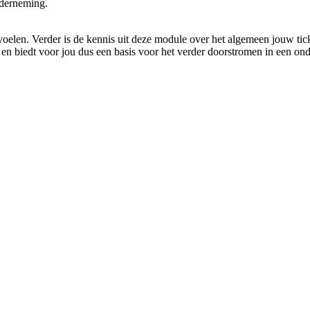
nderneming.
der voelen. Verder is de kennis uit deze module over het algemeen jouw
w en biedt voor jou dus een basis voor het verder doorstro­men in een 