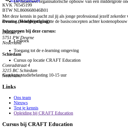
De financieel organisatorische opbouw van een middelgrote o
KVK
76545199
BTW
NL860668046B01
Met deze kennis in pacht zul jij als jonge professional jezelf zeker
ervaring. Je be­grijpt tenslotte de basisconcepten achter kostenopbou
Deurne (Hoofdvestiging)
Inbegrepen bij deze cursus:
Dukaat 17
5751 PW
Deurne
Lesboek
Nederland
Toegang tot de e-learning omgeving
Schiedam
Cursus op locatie CRAFT Education
Conradstraat 4
3215 BC
Schiedam
Geschatte studiebelasting 10-15 uur
Nederland
Links
Ons team
Nieuws
Test je kennis
Opleiding bij CRAFT Education
Cursus bij CRAFT Education