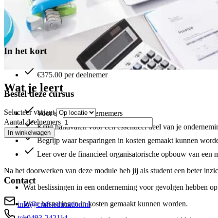
In het kort
€375.00 per deelnemer
Wat je leert
Bestel deze cursus
Selecteer variant
Voor startende ondernemers
Aantal deelnemers
Krijg handvaten voor een essentieel deel van je ondernemi
In winkelwagen
Begrijp waar besparingen in kosten gemaakt kunnen word
Leer over de financieel organisatorische opbouw van een
Na het doorwerken van deze module heb jij als student een beter inzic
Contact
Wat beslissingen in een onderneming voor gevolgen hebben op
Waar besparingen in kosten gemaakt kunnen worden.
info@craft-education.nl
tel:0493-242114