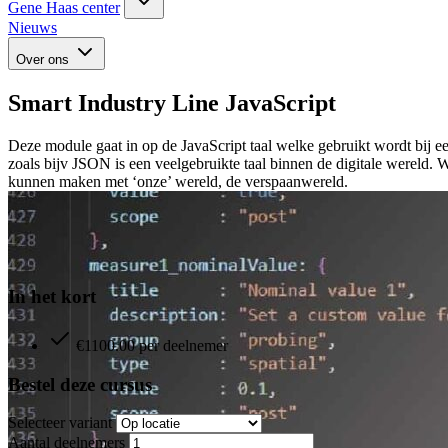
Gene Haas center
Nieuws
Over ons
Smart Industry Line JavaScript
Deze module gaat in op de JavaScript taal welke gebruikt wordt bij 
zoals bijv JSON is een veelgebruikte taal binnen de digitale wereld. 
kunnen maken met ‘onze’ wereld, de verspaanwereld.
In het kort
€1100.00 per deelnemer
Bestel deze cursus
Selecteer variant
Aantal deelnemers