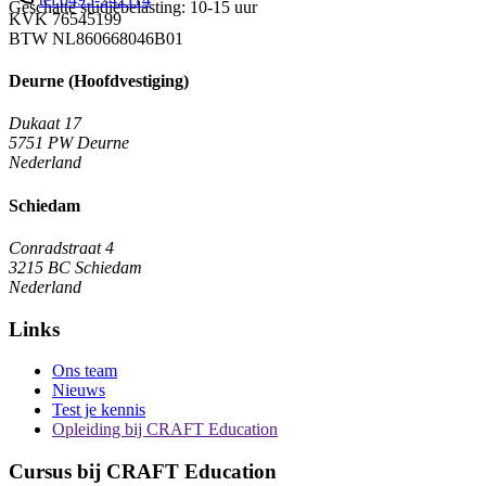
Geschatte studiebelasting: 10-15 uur
KVK
76545199
BTW
NL860668046B01
Deurne (Hoofdvestiging)
Dukaat 17
5751 PW
Deurne
Nederland
Schiedam
Conradstraat 4
3215 BC
Schiedam
Nederland
Links
Ons team
Nieuws
Test je kennis
Opleiding bij CRAFT Education
Cursus bij CRAFT Education