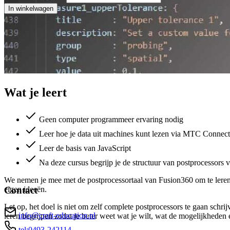
In winkelwagen
Wat je leert
Geen computer programmeer ervaring nodig
Leer hoe je data uit machines kunt lezen via MTC Connect
Leer de basis van JavaScript
Na deze cursus begrijp je de structuur van postprocessors
We nemen je mee met de postprocessortaal van Fusion360 om te leren 
eigen ideeën.
Contact
Let op, het doel is niet om zelf complete postprocessors te gaan schri
info@craft-education.nl
leren begrijpen zodat je beter weet wat je wilt, wat de mogelijkheden 
tel:0493-242114